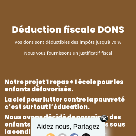
Déduction fiscale
DONS
Vos dons sont déductibles des impôts jusqu’à 70 %
Nous vous fournissons un justificatif fiscal
Notre projet 1 repas + 1 école pour les
enfants défavorisés.
La clef pour lutter contre la pauvreté
c’est surtout l’éducation.
Nous avons décidé de parrainer des
enfants en leur offrant un repas sous
Aidez nous, Partagez
la condition qu’il aille à l’école.