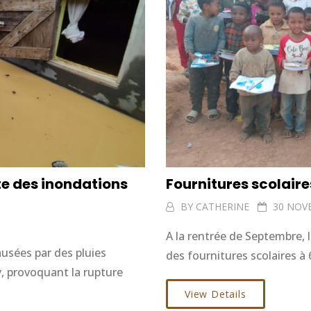
ite des inondations
Fournitures scolair
BY
CATHERINE
30 NOV
A la rentrée de Septembre, 
usées par des pluies
des fournitures scolaires à 
ny, provoquant la rupture
View Details