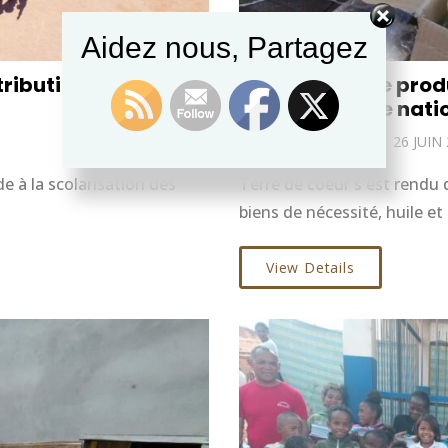
Aidez nous, Partagez
tribution à 350
Distribution de prod
veille de la fête nat
BY
CATHERINE
26 JUIN
ide à la scolarisation des
Terre de coeur s'est rendu d
biens de nécessité, huile et 
View Details