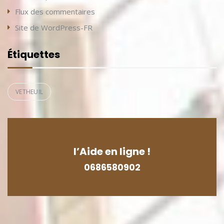
Flux des commentaires
Site de WordPress-FR
Étiquettes
VETHEUIL
l’Aide en ligne !
0686580902