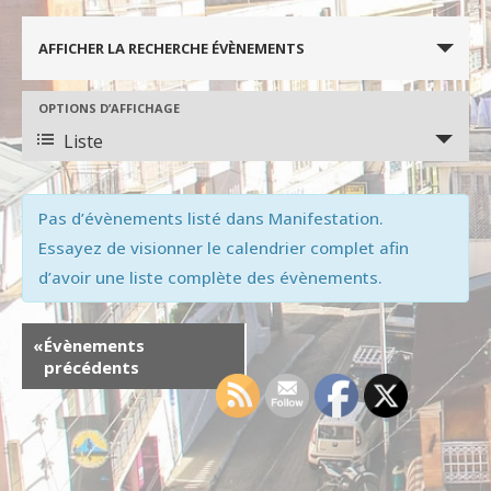
R
AFFICHER LA RECHERCHE ÉVÈNEMENTS
e
c
N
OPTIONS D’AFFICHAGE
Liste
a
h
v
e
i
Pas d’évènements listé dans Manifestation.
r
Essayez de visionner le calendrier complet afin
g
d’avoir une liste complète des évènements.
c
a
t
h
«
Évènements
i
e
précédents
o
e
n
t
d