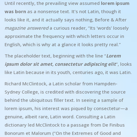
Until recently, the prevailing view assumed
lorem ipsum
was born
as a nonsense text. It’s not Latin, though it
looks like it, and it actually says nothing, Before & After
magazine answered
a curious reader, “Its ‘words’ loosely
approximate the frequency with which letters occur in
English, which is why at a glance it looks pretty real.”
The placeholder text, beginning with the line “
Lorem
ipsum dolor sit amet, consectetur adipiscing elit
“, looks
like Latin because in its youth, centuries ago, it was Latin.
Richard McClintock, a Latin scholar from Hampden-
Sydney College, is credited with discovering the source
behind the ubiquitous filler text. In seeing a sample of
lorem ipsum, his interest was piqued by consectetur—a
genuine, albeit rare, Latin word. Consulting a Latin
dictionary led McClintock to a passage from De Finibus
Bonorum et Malorum (“On the Extremes of Good and