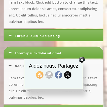
I am text block. Click edit button to change this text.
Lorem ipsum dolor sit amet, consectetur adipiscing
elit. Ut elit tellus, luctus nec ullamcorper mattis,
pulvinar dapibus leo.
Turpis aliquid in adipiscing
Lorem ipsum dolor sit amet
Aidez nous, Partagez
Neque est etiam molestie
I am text block. Click edit button to change this text.
Lorem ipsum dolor sit amet, consectetur adipiscing
elit. Ut elit tellus, luctus nec ullamcorper mattis,
pulvinar dapibus leo.