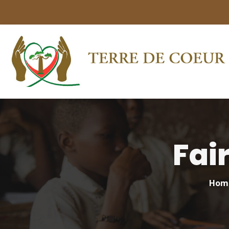
Fai
Hom