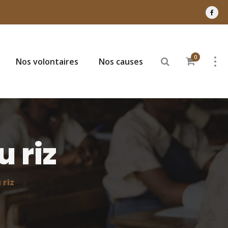
0
Nos volontaires
Nos causes
 riz
 riz