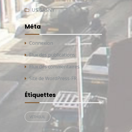
US GASNY
Méta
Connexion
Flux des publications
Flux des commentaires
Site de WordPress-FR
Étiquettes
VETHEUIL