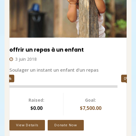
offrir un repas à un enfant
off
3 juin 2018
3
Soulager un instant un enfant d'un repas
Sou
0%
0%
Raised:
Goal:
$0.00
$7,500.00
View Details
Donate Now
V