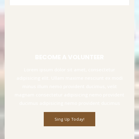
BECOME A VOLUNTEER
Lorem ipsum dolor sit amet, consectetur
adipisicing elit. Ullam maxime nesciunt ex modi
minus illum nemo provident ducimus, velit
magnam consectetur adipisicing nemo provident
ducimus adipisicing nemo provident ducimus
Sing Up Today!