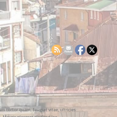
m tortor quam, feugiat vitae, ultricies
 Mauris placerat eleifend leo.