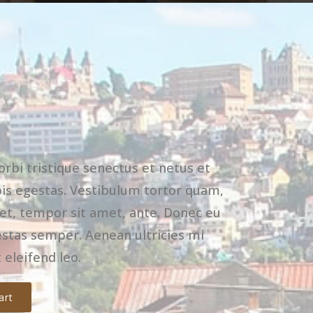
rbi tristique senectus et netus et
is egestas. Vestibulum tortor quam,
eget, tempor sit amet, ante. Donec eu
stas semper. Aenean ultricies mi
 eleifend leo.
art