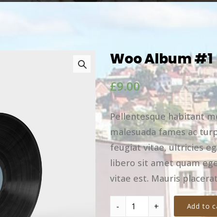
Woo Album #1
£
9.00
Pellentesque habitant mo
malesuada fames ac turp
feugiat vitae, ultricies 
libero sit amet quam ege
vitae est. Mauris placerat
Woo Album #1 quantity
Add to c