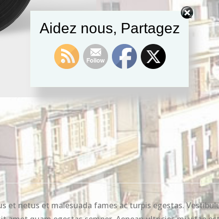
Categories:
,
Albums
Music
Aidez nous, Partagez
s et netus et malesuada fames ac turpis egestas. Vestibulu
sit amet quam egestas semper. Aenean ultricies mi vitae est.